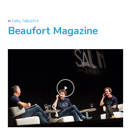
In
Talks
,
Talks2016
Beaufort Magazine
Play Video
Play Video