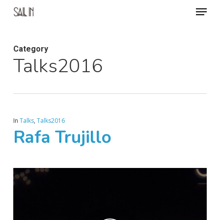
Menu
Skip
to
Close
main
Menu
Category
content
Talks2016
In
Talks
,
Talks2016
Rafa Trujillo
Play Video
Play Video