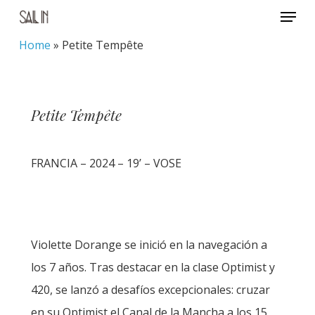
Menu
Skip
to
Home
»
Petite Tempête
Close
main
Menu
content
Petite Tempête
FRANCIA – 2024 – 19’ – VOSE
Violette Dorange se inició en la navegación a
los 7 años. Tras destacar en la clase Optimist y
420, se lanzó a desafíos excepcionales: cruzar
en su Optimist el Canal de la Mancha a los 15