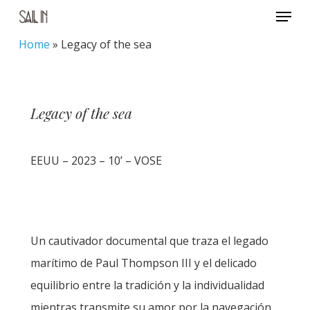
Menu
Skip
to
Home
»
Legacy of the sea
Close
main
Menu
content
Legacy of the sea
EEUU – 2023 – 10’ – VOSE
Un cautivador documental que traza el legado
marítimo de Paul Thompson III y el delicado
equilibrio entre la tradición y la individualidad
mientras transmite su amor por la navegación